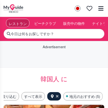
約
と
ビーチクラブ
販売中の物件
ナイトラ
レストラン
今日は何をお探しですか？
Advertisement
韓国人 に
に絞り込む
すべて表示
地元のおすすめ (5)