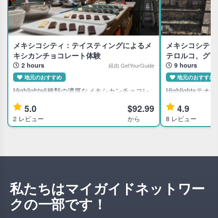
メキシコシティ：テイスティングによるメ
メキシコシティ
キシカンチョコレート体験
テロルコ、グア
2 hours
9 hours
経由 GetYourGuide
地元のおすすめ
地元のおすすめ
Highlights6種類の濃厚なメキシカンチョコレ
Highlight
ートをお楽しみくださいテイスティング グリ
院、歴史的な死
5.0
$92.99
4.9
ッドを使用して、チョコレートとベーコンま
い。グアダルー
2 レビュー
から
8 レビュー
たはビーツを組�
の聖なるマント
私たちはマイガイドネットワー
クの一部です！