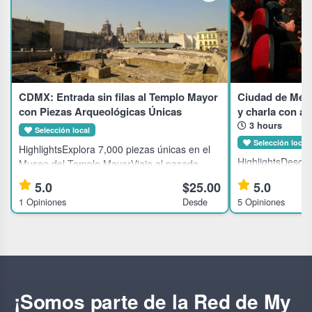
CDMX: Entrada sin filas al Templo Mayor
Ciudad de Méxi
con Piezas Arqueológicas Únicas
y charla con a
3 hours
Selección local
Selección local
HighlightsExplora 7,000 piezas únicas en el
HighlightsDescub
Museo del Templo MayorViaja al pasado
Ciudad de Méxic
mexica en el corazón de Ciudad de
5.0
$25.00
5.0
directoDisfruta 
MéxicoConoce dioses aztecas en un museo
1 Opiniones
Desde
5 Opiniones
con los actores 
lleno de historia vivaDescubre el Templo
espectáculoApre
creativo
¡Somos parte de la Red de My