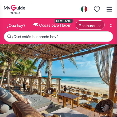
RESERVAR
¿Qué hay?
Cosas para Hacer
Clu
Restaurantes
¿Qué estás buscando hoy?
1 / 8