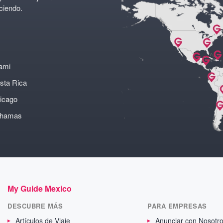
ciendo.
ami
sta Rica
icago
ahamas
My Guide Mexico
DESCUBRE MÁS
PARA EMPRESAS
Artículos de Viaje
Anunciar con Nosotr