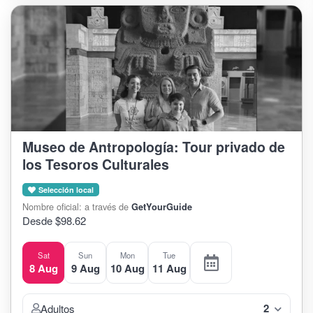
Museo de Antropología: Tour privado de
los Tesoros Culturales
Selección local
Nombre oficial: a través de
GetYourGuide
Desde $98.62
Sat
Sun
Mon
Tue
8 Aug
9 Aug
10 Aug
11 Aug
2
Adultos