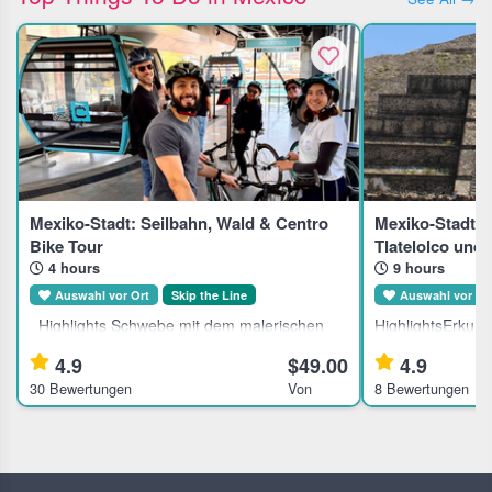
Mexiko-Stadt: Seilbahn, Wald & Centro
Mexiko-Stadt: 
Bike Tour
Tlatelolco und
4 hours
9 hours
Auswahl vor Ort
Skip the Line
Auswahl vor Or
Highlights Schwebe mit dem malerischen
HighlightsErkun
Cablebus über Mexiko-Stadt Radle durch den
und die historisc
4.9
$49.00
4.9
wilden vierten Abschnitt des Chapultepec-
Teotihuacan.Besu
30 Bewertungen
Von
8 Bewertungen
Waldes Erkunde das historische Zentrum und
Guadalupe und si
schließe am
der Jungfrau Ma