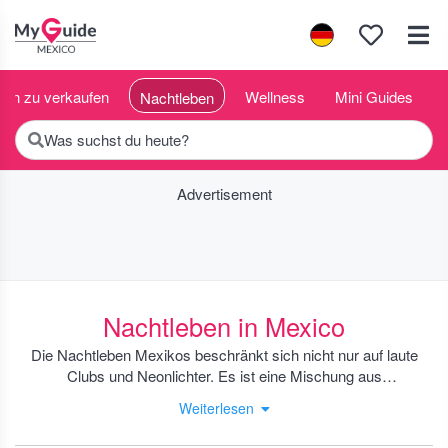
ien zu verkaufen
Wellness
Mini Guides
Nachtleben
Was suchst du heute?
Advertisement
Nachtleben in Mexico
Die Nachtleben Mexikos beschränkt sich nicht nur auf laute
Clubs und Neonlichter. Es ist eine Mischung aus
spätabendlichen Cantinas mit Mezcal-Shots und freundlichem
Weiterlesen
Geplänkel, Pulquerías, in denen sich Einheimische über ein
trübes traditionelles Getränk versammeln, und intimen Live-