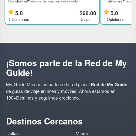
HighlightsExplora la mayor colección
HighlightsDiscove
antropológica de MéxicoAdéntrate en la
Condesa and Rom
5.0
$98.00
5.0
antigua cosmovisión
lined streets, bea
1 Opiniones
Desde
4 Opiniones
prehispánicaFamiliarízate con civilizaciones
avenuesExplore s
antiguas famosas como los aztecas y los
and impressive a
mayasTour pr
¡Somos parte de la Red de My
Guide!
My Guide Mexico es parte de la red global
Red de My Guide
de guías de viaje en línea y móviles. Ahora estamos en
180+Destinos
y seguimos creciendo.
Destinos Cercanos
Dallas
Miami