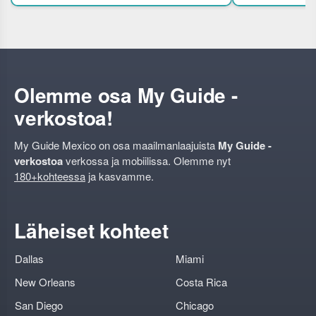
opastetun kierroksen avulla.Ihaile 1900-luvun
sivilisaatioihin, 
mayoihin.Yksino
Olemme osa My Guide -
verkostoa!
My Guide Mexico on osa maailmanlaajuista
My Guide -
verkostoa
verkossa ja mobiilissa. Olemme nyt
180+kohteessa
ja kasvamme.
Läheiset kohteet
Dallas
Miami
New Orleans
Costa Rica
San Diego
Chicago