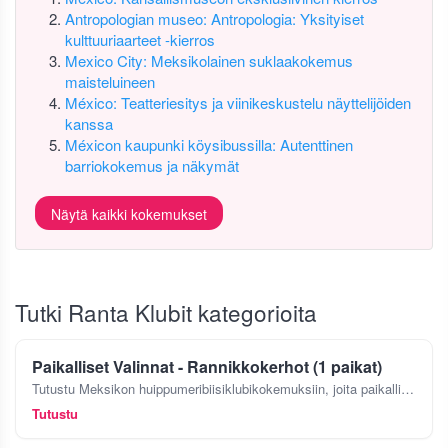
Antropologian museo: Antropologia: Yksityiset
kulttuuriaarteet -kierros
Mexico City: Meksikolainen suklaakokemus
maisteluineen
México: Teatteriesitys ja viinikeskustelu näyttelijöiden
kanssa
Méxicon kaupunki köysibussilla: Autenttinen
barriokokemus ja näkymät
Näytä kaikki kokemukset
Tutki Ranta Klubit kategorioita
Paikalliset Valinnat - Rannikkokerhot (1 paikat)
Tutustu Meksikon huippumeribiisiklubikokemuksiin, joita paikalliset asiantuntijat ovat valinneet, jotka tuntevat rannan kuin omat taskunsa. Etsitpä vilkasta tunnelmaa elävän musiikin kanssa, ylelli
Tutustu