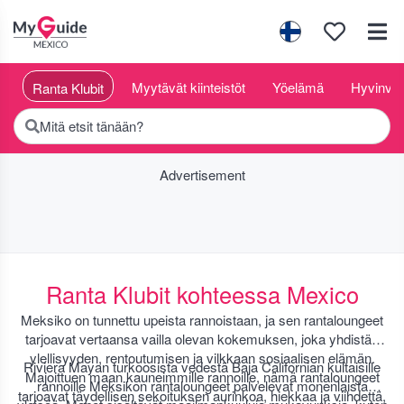
t
Myytävät kiinteistöt
Yöelämä
Hyvinvoin
Ranta Klubit
Mitä etsit tänään?
Advertisement
Ranta Klubit kohteessa Mexico
Meksiko on tunnettu upeista rannoistaan, ja sen rantaloungeet
tarjoavat vertaansa vailla olevan kokemuksen, joka yhdistää
ylellisyyden, rentoutumisen ja vilkkaan sosiaalisen elämän.
Riviera Mayan turkoosista vedestä Baja Californian kultaisille
Majoittuen maan kauneimmille rannoille, nämä rantaloungeet
rannoille Meksikon rantaloungeet palvelevat monenlaista
tarjoavat täydellisen sekoituksen aurinkoa, hiekkaa ja viihdettä,