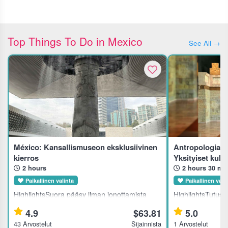
Top Things To Do in Mexico
See All →
México: Kansallismuseon eksklusiivinen
Antropologian 
kierros
Yksityiset kultt
2 hours
2 hours 30 mi
Paikallinen valinta
Paikallinen vali
HighlightsSuora pääsy ilman jonottamista
HighlightsTutus
tähän ikoniseen museoon
antropologisee
4.9
$63.81
5.0
sisäänpääsylipuilla.Tutustu muinaisten
muinaiseen esih
43 Arvostelut
Sijainnista
1 Arvostelut
sivilisaatioiden perintöön asiantuntevan
maailmankuvaan.T