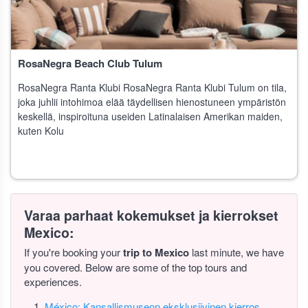
RosaNegra Beach Club Tulum
RosaNegra Ranta Klubi RosaNegra Ranta Klubi Tulum on tila,
joka juhlii intohimoa elää täydellisen hienostuneen ympäristön
keskellä, inspiroituna useiden Latinalaisen Amerikan maiden,
kuten Kolu
Varaa parhaat kokemukset ja kierrokset
Mexico:
If you're booking your
trip to Mexico
last minute, we have
you covered. Below are some of the top tours and
experiences.
México: Kansallismuseon eksklusiivinen kierros