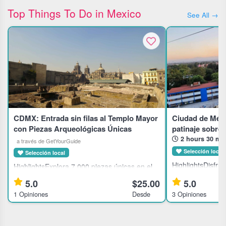
Top Things To Do in Mexico
See All →
CDMX: Entrada sin filas al Templo Mayor
Ciudad de Méxic
con Piezas Arqueológicas Únicas
patinaje sobre 
2 hours 30 mi
a través de GetYourGuide
Selección local
Selección local
HighlightsDisfruta
HighlightsExplora 7,000 piezas únicas en el
de Guadalupe y l
Museo del Templo MayorViaja al pasado
5.0
$25.00
5.0
LatinoamericanaE
mexica en el corazón de Ciudad de
1 Opiniones
Desde
3 Opiniones
Cuautepec y Gus
MéxicoConoce dioses aztecas en un museo
teleférico y disf
lleno de historia vivaDescubre el Templo