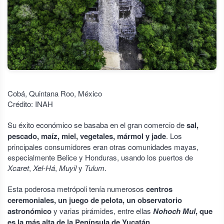
Cobá, Quintana Roo, México
Crédito: INAH
Su éxito económico se basaba en el gran comercio de
sal,
pescado, maíz, miel, vegetales, mármol y jade
. Los
principales consumidores eran otras comunidades mayas,
especialmente Belice y Honduras, usando los puertos de
Xcaret
,
Xel-Há
,
Muyil
y
Tulum
.
Esta poderosa metrópoli tenía numerosos
centros
ceremoniales, un juego de pelota, un observatorio
astronómico
y varias pirámides, entre ellas
Nohoch Mul
, que
es la más alta de la Península de Yucatán
.