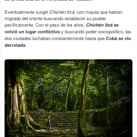
Eventualmente surgió
Chichén Itzá
, con mayas que habían
migrado del oriente buscando establecer su pueblo
pacíficamente. Con el paso de los años,
Chichén Itzá
se
volvió un lugar conflictivo
y buscando poder sociopolítico, las
dos ciudades luchaban constantemente hasta que
Cobá se vio
derrotada
.