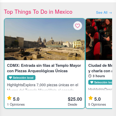
Top Things To Do in Mexico
See All →
CDMX: Entrada sin filas al Templo Mayor
Ciudad de Méxi
con Piezas Arqueológicas Únicas
y charla con a
3 hours
Selección local
Selección local
HighlightsExplora 7,000 piezas únicas en el
HighlightsDescub
Museo del Templo MayorViaja al pasado
Ciudad de Méxic
mexica en el corazón de Ciudad de
5.0
$25.00
5.0
directoDisfruta 
MéxicoConoce dioses aztecas en un museo
1 Opiniones
Desde
5 Opiniones
con los actores 
lleno de historia vivaDescubre el Templo
espectáculoApre