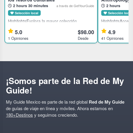
2 hours 30 minutes
2 hours
a través de GetYourGuide
Selección local
Selección local
HighlightsExplora la mayor colección
HighlightsAcceso 
antropológica de MéxicoAdéntrate en la
entradas incluid
5.0
$98.00
4.9
antigua cosmovisión
emblemático.Com
1 Opiniones
Desde
41 Opiniones
prehispánicaFamiliarízate con civilizaciones
antiguas civiliza
antiguas famosas como los aztecas y los
experto.Admira la
mayasTour pr
¡Somos parte de la Red de My
Guide!
My Guide Mexico es parte de la red global
Red de My Guide
de guías de viaje en línea y móviles. Ahora estamos en
180+Destinos
y seguimos creciendo.