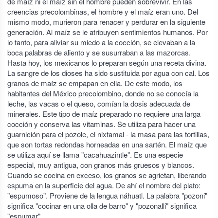
de maíz ni el maíz sin el hombre pueden sobrevivir. En las
creencias precolombinas, el hombre y el maíz eran uno. Del
mismo modo, murieron para renacer y perdurar en la siguiente
generación. Al maíz se le atribuyen sentimientos humanos. Por
lo tanto, para aliviar su miedo a la cocción, se elevaban a la
boca palabras de aliento y se susurraban a las mazorcas.
Hasta hoy, los mexicanos lo preparan según una receta divina.
La sangre de los dioses ha sido sustituida por agua con cal. Los
granos de maíz se empapan en ella. De este modo, los
habitantes del México precolombino, donde no se conocía la
leche, las vacas o el queso, comían la dosis adecuada de
minerales. Este tipo de maíz preparado no requiere una larga
cocción y conserva las vitaminas. Se utiliza para hacer una
guarnición para el pozole, el nixtamal - la masa para las tortillas,
que son tortas redondas horneadas en una sartén. El maíz que
se utiliza aquí se llama "cacahuazintle". Es una especie
especial, muy antigua, con granos más gruesos y blancos.
Cuando se cocina en exceso, los granos se agrietan, liberando
espuma en la superficie del agua. De ahí el nombre del plato:
"espumoso". Proviene de la lengua náhuatl. La palabra "pozoni"
significa "cocinar en una olla de barro" y "pozonalli" significa
"espumar".