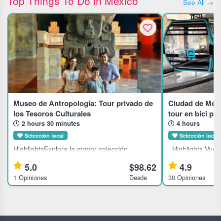
Top Things To Do in Mexico
See All →
Museo de Antropología: Tour privado de
Ciudad de Méxic
los Tesoros Culturales
tour en bici por
2 hours 30 minutes
4 hours
Selección local
Selección local
HighlightsExplora la mayor colección
Highlights Vuela sobre Ciudad de México en
antropológica de MéxicoAdéntrate en la
el Cablebus Pedalea por la cuarta sección
5.0
$98.62
4.9
antigua cosmovisión
salvaje del bosque d
1 Opiniones
Desde
30 Opiniones
prehispánicaFamiliarízate con civilizaciones
centro histórico
antiguas famosas como los aztecas y los
San
mayasTour pr