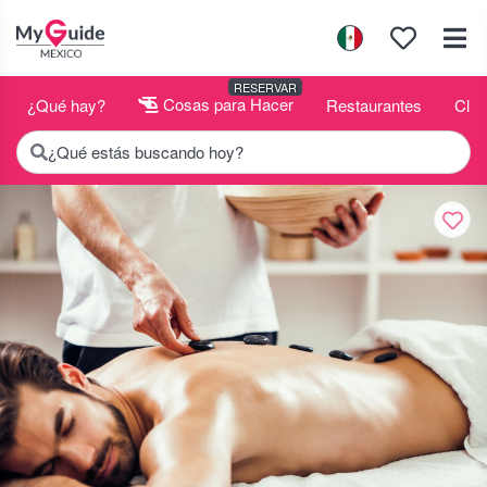
RESERVAR
¿Qué hay?
Cosas para Hacer
Restaurantes
Club
¿Qué estás buscando hoy?