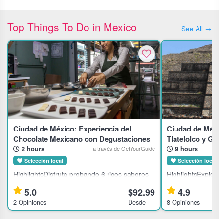
Top Things To Do in Mexico
See All →
Ciudad de México: Experiencia del
Ciudad de Méxi
Chocolate Mexicano con Degustaciones
Tlatelolco y G
2 hours
9 hours
a través de GetYourGuide
Selección local
Selección local
HighlightsDisfruta probando 6 ricos sabores
HighlightsExplora
diferentes de chocolate mexicanoUtiliza tu
la histórica Cal
5.0
$92.99
4.9
rejilla de degustación para combinar
Teotihuacán.Visi
2 Opiniones
Desde
8 Opiniones
chocolate con bacon o remolachaConoce los
contempla el man
orígenes del chocolate y cómo s
María.Disfruta d