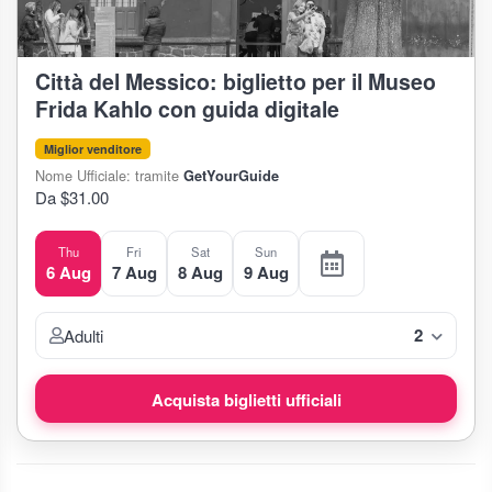
Città del Messico: biglietto per il Museo
Frida Kahlo con guida digitale
Miglior venditore
Nome Ufficiale: tramite
GetYourGuide
Da $31.00
Thu
Fri
Sat
Sun
6 Aug
7 Aug
8 Aug
9 Aug
2
Adulti
Acquista biglietti ufficiali