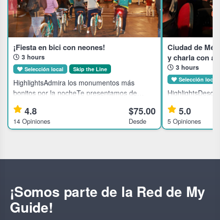
¡Fiesta en bici con neones!
Ciudad de Méxi
y charla con a
3 hours
3 hours
Selección local
Skip the Line
Selección local
HighlightsAdmira los monumentos más
bonitos por la nocheTe presentamos de
HighlightsDescub
maravilla las mejores zonas de CDMX.Visita
Ciudad de Méxic
4.8
$75.00
5.0
las mejores zonas de restaurantes, bares y
directoDisfruta 
14 Opiniones
Desde
5 Opiniones
galerías.Recibe ideas de lugares para
con los actores 
espectáculoApre
creativo
¡Somos parte de la Red de My
Guide!