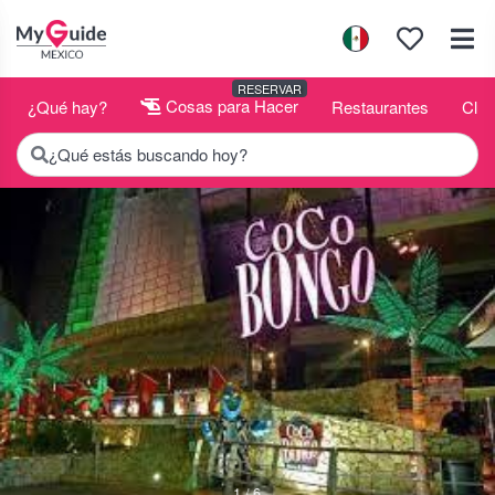
RESERVAR
¿Qué hay?
Cosas para Hacer
Restaurantes
Club
¿Qué estás buscando hoy?
1 / 6