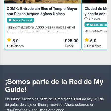
CDMX: Entrada sin filas al Templo Mayor
Ciudad de Méxi
con Piezas Arqueológicas Únicas
y charla con a
3 hours
Selección local
Selección local
HighlightsExplora 7,000 piezas únicas en el
HighlightsDescub
Museo del Templo MayorViaja al pasado
Ciudad de Méxic
mexica en el corazón de Ciudad de
5.0
$25.00
5.0
directoDisfruta 
MéxicoConoce dioses aztecas en un museo
1 Opiniones
Desde
5 Opiniones
con los actores 
lleno de historia vivaDescubre el Templo
espectáculoApre
creativo
¡Somos parte de la Red de My
Guide!
My Guide Mexico es parte de la red global
Red de My Guide
de guías de viaje en línea y móviles. Ahora estamos en
180+Destinos
y seguimos creciendo.