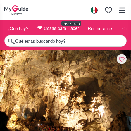
RESERVAR
¿Qué hay?
Cosas para Hacer
Restaurantes
Club
¿Qué estás buscando hoy?