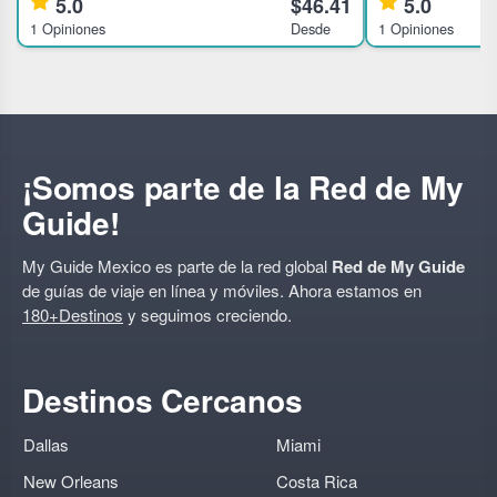
5.0
$46.41
5.0
Guías instruidos por familias tequileras como
MéxicoConoce di
1 Opiniones
Desde
1 Opiniones
Don Julio, Cuervo, Orendain, etc Traemos
lleno de histori
tequilas
¡Somos parte de la Red de My
Guide!
My Guide Mexico es parte de la red global
Red de My Guide
de guías de viaje en línea y móviles. Ahora estamos en
180+Destinos
y seguimos creciendo.
Destinos Cercanos
Dallas
Miami
New Orleans
Costa Rica