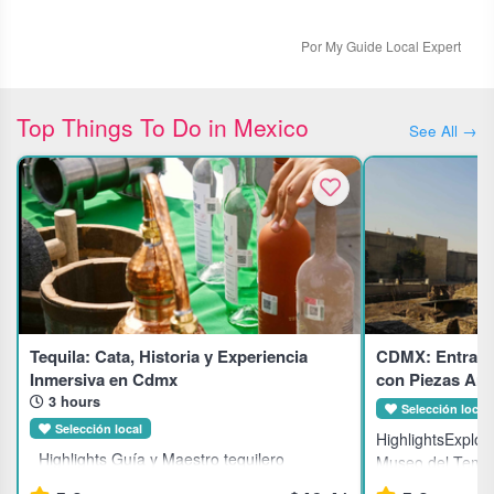
Por My Guide Local Expert
Top Things To Do in Mexico
See All →
Tequila: Cata, Historia y Experiencia
CDMX: Entrada 
Inmersiva en Cdmx
con Piezas Arq
3 hours
Selección local
Selección local
HighlightsExplor
Highlights Guía y Maestro tequilero
Museo del Templ
proveniente de la región tequilera de México
mexica en el co